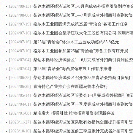
[2024/09/13]
柴达木循环经济试验区1-8月完成省外招商引资到位资金4
[2024/08/06]
柴达木循环经济试验区1—7月完成省外招商引资到位资金4
[2024/07/19]
格尔木工业园圆满完成第25届“青洽会”各项工作任务
[2024/07/16]
格尔木工业园会见浙江联大化工股份有限公司 深圳市
[2024/07/16]
​第25届“青洽会”格尔木工业园成功签约85.8亿元
[2024/07/10]
格尔木工业园参加第25届“青洽会”筹备工作有序开展
[2024/07/04]
柴达木循环经济试验区1—6月完成省外招商引资到位资金4
[2024/07/04]
第25届“青洽会”海西展馆布展工作有序推进
[2024/06/28]
柴达木循环经济试验区召开第25届青洽会招商引资项
[2024/06/28]
青海特色产业推介会在新疆乌鲁木齐举行
[2024/05/14]
柴达木循环经济试验区管委会1-4月完成省外招商引资到位
[2024/04/01]
柴达木循环经济试验区一季度完成省外招商引资到位资金
[2024/01/08]
精准发力 招强引优 推动招商引资实现新突破
[2023/11/27]
柴达木循环经济试验区采取有效措施全面提升招商引资
[2023/10/10]
柴达木循环经济试验区前三季度累计完成省外招商引资到位