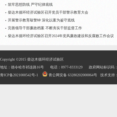
筑牢思想防线 严守纪律底线
柴达木循环经济试验区召开党员干部警示教育大会
开展警示教育敲警钟 深化以案为鉴守底线
完善领导干部廉政档案 不断夯实干部监督工作
柴达木循环经济试验区召开2024年党风廉政建设和反腐败工作会议
Copyright ©2015 柴达木循环经济试验区
地址：德令哈市祁连路16号 电话：0977-8333129 政府网站标识码：632
青ICP备2021000542号-1
青公网安备 63280202000064号
技术支持：