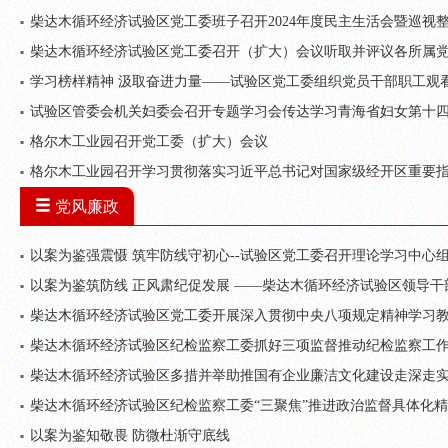
柴达木循环经济试验区党工委班子召开2024年度民主生活会暨巡视
柴达木循环经济试验区党工委召开（扩大）会议听取并评议各所属党（
学习榜样精神 汲取奋进力量——试验区党工委组织党员干部职工观
试验区管委会机关妇委会召开专题学习会传达学习青海省妇女第十
格尔木工业园召开党工委（扩大）会议
格尔木工业园召开学习贯彻落实习近平总书记对国家级经开区重要
党风廉政
以案为鉴强震慑 筑牢防线守初心--试验区党工委召开理论学习中心
以案为鉴筑防线 正风肃纪促发展 ——柴达木循环经济试验区领导
柴达木循环经济试验区党工委开展深入贯彻中央八项规定精神学习
柴达木循环经济试验区纪检监察工委抓好三项监督推动纪检监察工
柴达木循环经济试验区多措并举助推国有企业廉洁文化建设走深走
柴达木循环经济试验区纪检监察工委“三聚焦”推进政治监督具体化
以案为鉴知敬畏 防微杜渐守底线