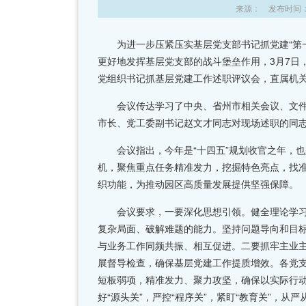
来源： 发布时间：20
为进一步压紧压实基层党支部书记抓党建“第一
更好地发挥基层党支部的战斗堡垒作用，3月7日
党组织书记抓基层党建工作述职评议会，直属机
会议传达学习了中央、省州市相关会议、文件精神
市长、党工委副书记赵文才同志对现场述职的同
会议指出，今年是“十四五”规划收官之年，也是
机，聚焦重点任务精准发力，挖掘特色亮点，找
织功能，为推动园区高质量发展提供坚强保障。
会议要求，一要深化思想引领。健全理论学习
复杂局面、破解难题的能力。坚持问题导向和目
与业务工作同频共振、相互促进。二要抓牢主业
展督导检查，确保基层党建工作提质增效。各党
短板弱项，精准发力、聚力攻坚，确保以实际行动
好“源头关”，严控“程序关”，紧盯“教育关”，