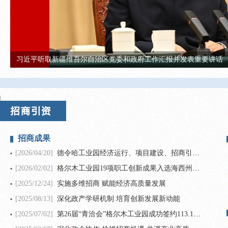
习近平等党和国家领导人出席烈士纪念日向人民英雄敬献花篮仪式
null
招商成果
[2026/04/20]
德令哈工业园经济运行、项目建设、招商引资情况工作推进会召开
[2026/02/02]
格尔木工业园19项职工创新成果入选海西州“五小”发明
[2025/12/24]
实施多维招商 赋能经济高质量发展
[2025/08/13]
深化政产学研机制 培育创新发展新动能
[2025/07/02]
第26届“青洽会”格尔木工业园成功签约113.17亿元