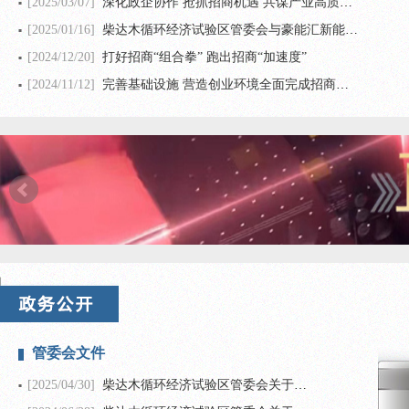
[2025/03/07]
深化政企协作 抢抓招商机遇 共谋产业高质量发展新路径
[2025/01/16]
柴达木循环经济试验区管委会与豪能汇新能源签订重卡充换电和加氢站项目战略合作框架协议
[2024/12/20]
打好招商“组合拳” 跑出招商“加速度”
[2024/11/12]
完善基础设施 营造创业环境全面完成招商引资目标任务
管委会文件
[2025/04/30]
柴达木循环经济试验区管委会关于德令哈工业园大气环境网格化精准监测 （大气污染防治预警）系统建设项目立项的批复