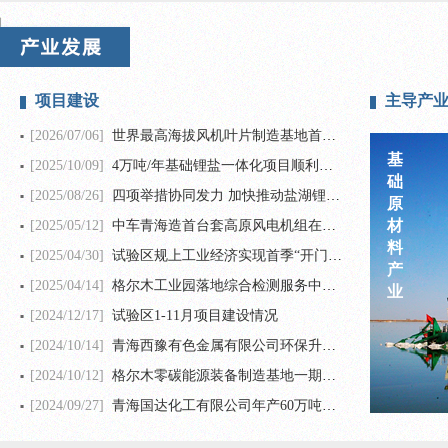
项目建设
主导产
[2026/07/06]
世界最高海拔风机叶片制造基地首支叶片在格尔木工业园（昆仑经济技术开发区）成功下线
基
[2025/10/09]
4万吨/年基础锂盐一体化项目顺利投产
础
[2025/08/26]
四项举措协同发力 加快推动盐湖锂产业高质量发展
原
材
[2025/05/12]
中车青海造首台套高原风电机组在中车德令哈新能源装备制造产业园成功下线
料
[2025/04/30]
试验区规上工业经济实现首季“开门红”
产
[2025/04/14]
格尔木工业园落地综合检测服务中心项目
业
[2024/12/17]
试验区1-11月项目建设情况
[2024/10/14]
青海西豫有色金属有限公司环保升级及多金属综合循环利用改造项目顺利投料试生产
[2024/10/12]
格尔木零碳能源装备制造基地一期高海拔智能风机工厂项目开工建设
[2024/09/27]
青海国达化工有限公司年产60万吨钾肥复合造粒及20万吨微量元素水溶肥项目开工