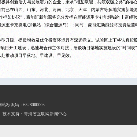
具创新活力与发展潜力的企业，秉承“相互赋能，共筑双碳之路”的核心
目前已在山西、山东、河北、河南、北京、天津、内蒙古等多地实施新能
作框架协议”，豪能汇新能源将充分发挥在新能源重卡补能领域的丰富经
能源重卡充换电/加氢站（综合能源岛）；同时，豪能汇新能源将投资运营
升级、提质增效及优化投资环境具有深远意义。试验区上下将认真按照
进项目开工建设，迅速与合作主体对接，洽谈项目落地实施建设的“时间表”
以赴推动项目早落地、早建设、早见效。
标识码：6328000003
技术支持：青海省互联网新闻中心