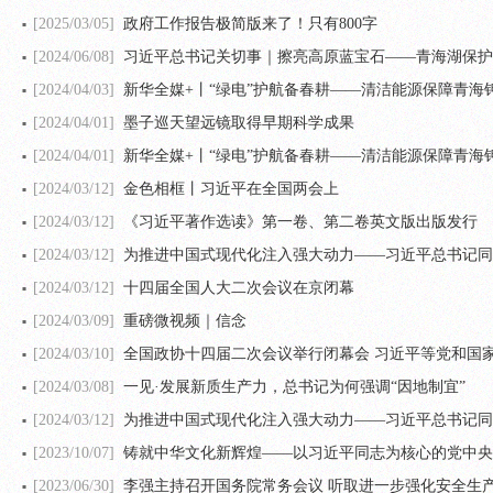
[2025/03/05]
政府工作报告极简版来了！只有800字
[2024/06/08]
习近平总书记关切事｜擦亮高原蓝宝石——青海湖保护
[2024/04/03]
新华全媒+丨“绿电”护航备春耕——清洁能源保障青海
[2024/04/01]
墨子巡天望远镜取得早期科学成果
[2024/04/01]
新华全媒+丨“绿电”护航备春耕——清洁能源保障青海
[2024/03/12]
金色相框丨习近平在全国两会上
[2024/03/12]
《习近平著作选读》第一卷、第二卷英文版出版发行
[2024/03/12]
为推进中国式现代化注入强大动力——习近平总书记同出
[2024/03/12]
十四届全国人大二次会议在京闭幕
[2024/03/09]
重磅微视频｜信念
[2024/03/10]
全国政协十四届二次会议举行闭幕会 习近平等党和国
[2024/03/08]
一见·发展新质生产力，总书记为何强调“因地制宜”
[2024/03/12]
为推进中国式现代化注入强大动力——习近平总书记同出
[2023/10/07]
铸就中华文化新辉煌——以习近平同志为核心的党中央
[2023/06/30]
李强主持召开国务院常务会议 听取进一步强化安全生