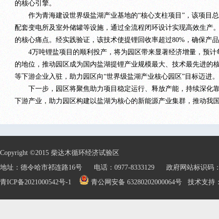
的核心引擎。
作为青海建设世界级盐湖产业基地的“核心支柱项目”，该项目总投资6
配套变电所及室外储罐等设施，通过全流程闭环设计实现高效生产。
的核心痛点。经实践验证，该技术使提锂回收率超过80%，确保产品
4万吨锂盐项目的顺利投产，将为园区带来显著经济增量，预计每年
的地位，推动园区成为国内盐湖提锂产业规模最大、技术最先进的核
等下游企业入驻，助力园区向“世界级盐湖产业核心园区”目标迈进。
下一步，园区将聚焦助力项目稳定运行、释放产能，持续深化靠前
下游产业，助力园区构建以盐湖为核心的新能源产业集群，推动我国从
Copyright ©2015 柴达木循环经济试验区
地址：德令哈市祁连路16号 电话：0977-8333129 政府网站标识码：632
青ICP备2021000542号-1
青公网安备 63280202000064号
技术支持：