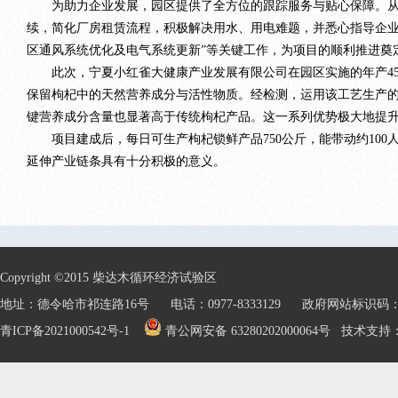
为助力企业发展，园区提供了全方位的跟踪服务与贴心保障。从企
续，简化厂房租赁流程，积极解决用水、用电难题，并悉心指导企业
区通风系统优化及电气系统更新”等关键工作，为项目的顺利推进奠
此次，宁夏小红雀大健康产业发展有限公司在园区实施的年产45
保留枸杞中的天然营养成分与活性物质。经检测，运用该工艺生产的枸
键营养成分含量也显著高于传统枸杞产品。这一系列优势极大地提
项目建成后，每日可生产枸杞锁鲜产品750公斤，能带动约100
延伸产业链条具有十分积极的意义。
Copyright ©2015 柴达木循环经济试验区
地址：德令哈市祁连路16号 电话：0977-8333129 政府网站标识码：632
青ICP备2021000542号-1
青公网安备 63280202000064号
技术支持：