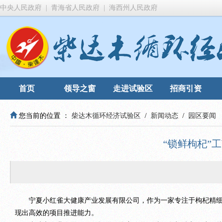
中央人民政府
|
青海省人民政府
|
海西州人民政府
首页
领导之窗
走进试验区
招商引资
您当前的位置 ：
柴达木循环经济试验区
/
新闻动态
/
园区要闻
“锁鲜枸杞”
宁夏小红雀大健康产业发展有限公司，作为一家专注于枸杞精细加
现出高效的项目推进能力。