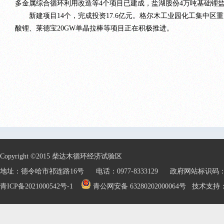
多金属综合循环利用改造等4个项目已建成，盐湖股份4万吨基础锂
新建项目14个，完成投资17.6亿元。格尔木工业园化工集中区重
酸锂、莱德宝20GW单晶拉棒等项目正在积极推进。
Copyright ©2015 柴达木循环经济试验区
地址：德令哈市祁连路16号 电话：0977-8333129 政府网站标识码：632
青ICP备2021000542号-1
青公网安备 63280202000064号
技术支持：