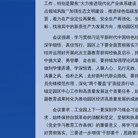
工作，特别是聚焦“大力推进现代化产业体系建设
点领域风险”“加强生态文明建设，推进绿色低碳
置，着力在产业定位再聚焦、安全生产再强化、生
标，找准其中的新质生产力发展方向，推动园区
会议强调，学习贯彻习近平新时代中国特色社
深学细悟、真信笃行。园区上下要全面贯彻落实
结并运用好开展此次主题教育获得经验及启示，
中挑大梁、勇登攀、走在前。要持续加强理论武
做到学懂弄通、学深悟透、入脑入心、见行见效。
清廉之风、俭朴之风，走好新时代群众路线。要
员先锋模范作用，深化“两个覆盖”扩面提质行动
锚定园区中心工作和高质量发展这个首要任务，
题教育成果转化为推动园区经济高质量发展的成
会议要求，工业园上下一要深刻学习领会习近
求，始终保持自我革命的清醒和坚定、坚韧和执
《党史学习教育工作条例》的重要意义，将学习
好贯彻落实。三要进一步增强“干部要干，思路要