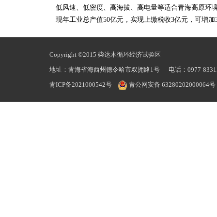
低风速、低密度、高海拔、高电量等适合青海高原环境特点
现年工业总产值50亿元，实现上缴税收3亿元，可增加3
Copyright ©2015 柴达木循环经济试验区
地址：青海省海西州德令哈市双拥路1号 电话：0977-83313
青ICP备2021000542号
青公网安备 63280202000064号