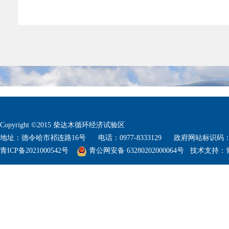
Copyright ©2015 柴达木循环经济试验区
地址：德令哈市祁连路16号 电话：0977-8333129 政府网站标识码：632
青ICP备2021000542号
青公网安备 63280202000064号
技术支持：