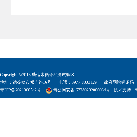
Copyright ©2015 柴达木循环经济试验区
地址：德令哈市祁连路16号 电话：0977-8333129 政府网站标识码：632
青ICP备2021000542号
青公网安备 63280202000064号
技术支持：