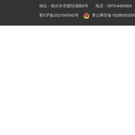
地址：格尔木市团结湖路6号 电话：0979-8420829 
青ICP备2021000542号
青公网安备 6328020200